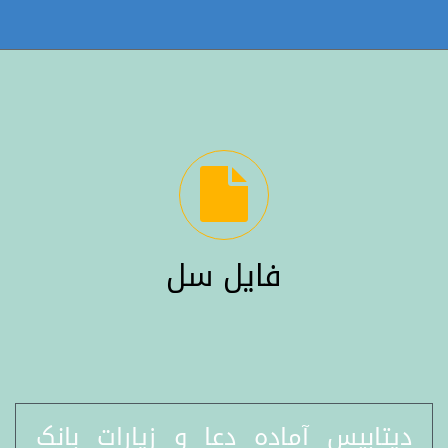
فایل سل
ديتابيس آماده دعا و زيارات بانک